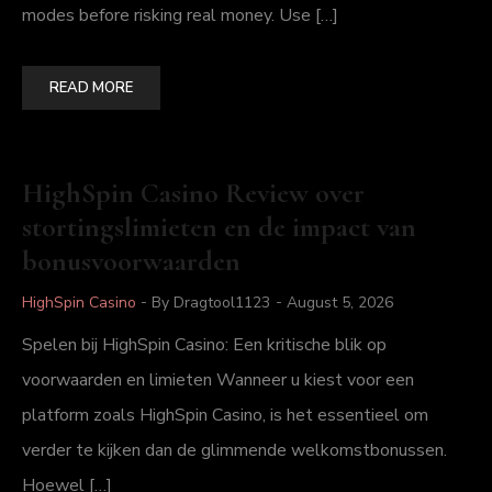
modes before risking real money. Use […]
READ MORE
HighSpin Casino Review over
stortingslimieten en de impact van
bonusvoorwaarden
Posted
HighSpin Casino
By Dragtool1123
August 5, 2026
In
Spelen bij HighSpin Casino: Een kritische blik op
voorwaarden en limieten Wanneer u kiest voor een
platform zoals HighSpin Casino, is het essentieel om
verder te kijken dan de glimmende welkomstbonussen.
Hoewel […]