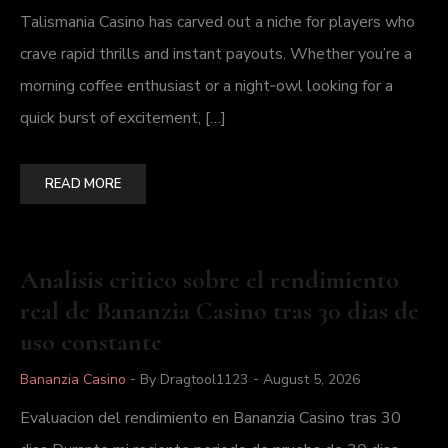
In
Talismania Casino has carved out a niche for players who
crave rapid thrills and instant payouts. Whether you’re a
morning coffee enthusiast or a night‑owl looking for a
quick burst of excitement, […]
READ MORE
Analisis critico sobre el rendimiento
real de Bananzia Casino tras 30 dias de
uso constante
Posted
Bananzia Casino
By Dragtool1123
August 5, 2026
In
Evaluacion del rendimiento en Bananzia Casino tras 30