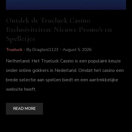
Ontdek de Trueluck Casino
Exclusiviteiten: Nieuwe Promo’s en
Spelletjes
Posted
Trueluck
By Dragtool1123
August 5, 2026
In
Netherland: Het Trueluck Casino is een populaire keuze
onder online gokkers in Nederland. Omdat het casino een
brede selectie aan spellen biedt en een aantrekkelijke
website heeft.
READ MORE