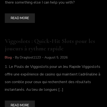
there something else I can help you with?
READ MORE
Viggoslots : Quick‑Hit Slots pour les
joueurs à rythme rapide
Posted
Blog
By Dragtool1123
August 5, 2026
In
1. Le Pouls de Viggoslots pour un Jeu Rapide Viggoslots
offre une expérience de casino qui maintient l’adrénaline à
son comble pour ceux qui recherchent des résultats
instantanés. Au lieu de longues […]
READ MORE