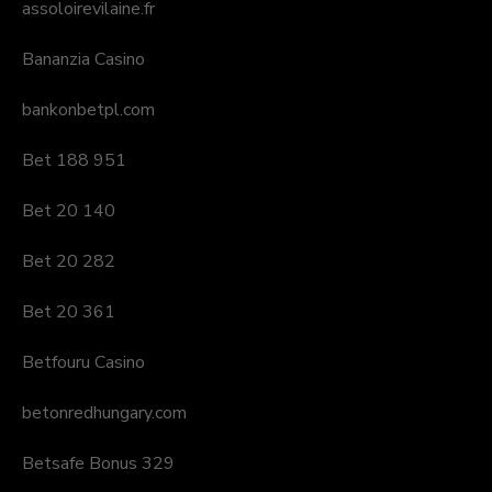
assoloirevilaine.fr
Bananzia Casino
bankonbetpl.com
Bet 188 951
Bet 20 140
Bet 20 282
Bet 20 361
Betfouru Casino
betonredhungary.com
Betsafe Bonus 329