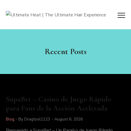
Recent Posts
SupaBet – Casino de Juego Rápido
para Fans de la Acción Acelerada
Posted
Blog
By Dragtool1123
August 6, 2026
In
Bienvenido a SupaBet – Un Paraíso de Juego Rápido