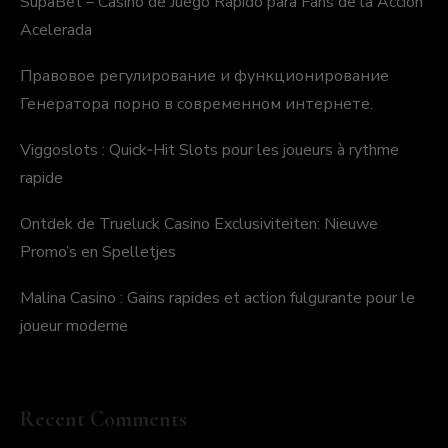
SupaBet – Casino de Juego Rápido para Fans de la Acción
Acelerada
Правовое регулирование и функционирование
Генератора порно в современном интернете.
Viggoslots : Quick‑Hit Slots pour les joueurs à rythme
rapide
Ontdek de Trueluck Casino Exclusiviteiten: Nieuwe
Promo’s en Spelletjes
Malina Casino : Gains rapides et action fulgurante pour le
joueur moderne
Recent Comments