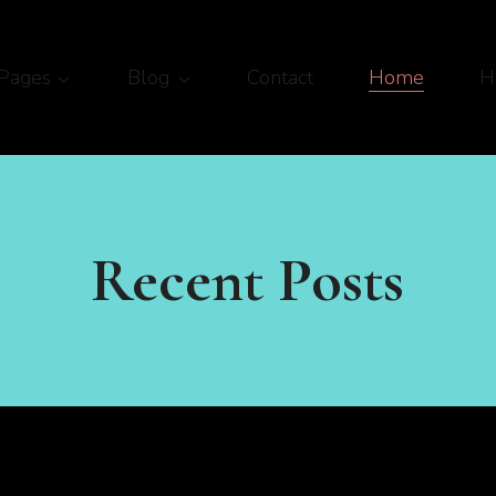
Pages
Blog
Contact
Home
H
Recent Posts