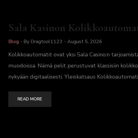
Sala Kasinon Kolikkoautoma
Posted
Blog
By Dragtool1123
August 5, 2026
In
Kolikkoautomatit ovat yksi Sala Casino:n tarjoamista
muodoissa. Nämä pelit perustuvat klassisiin kolikk
nykyään digitaalisesti. Yleiskatsaus Kolikkoautomat
READ MORE