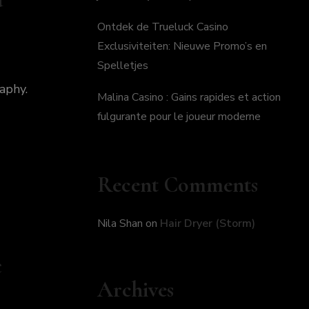
Ontdek de Trueluck Casino
Exclusiviteiten: Nieuwe Promo’s en
Spelletjes
aphy.
Malina Casino : Gains rapides et action
fulgurante pour le joueur moderne
Recent Comments
Nila Shan
on
Hair Dryer (Storm)
e
Archives