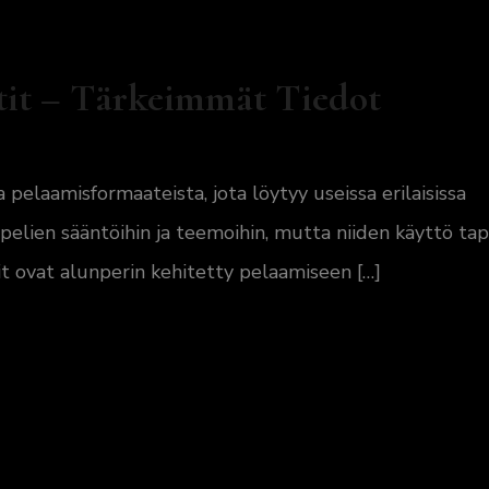
tit – Tärkeimmät Tiedot
 pelaamisformaateista, jota löytyy useissa erilaisissa
opelien sääntöihin ja teemoihin, mutta niiden käyttö ta
it ovat alunperin kehitetty pelaamiseen […]