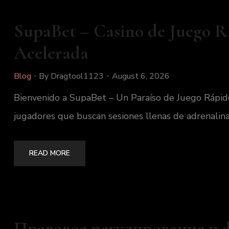
SupaBet – Casino de Juego R
Acelerada
Posted
Blog
By Dragtool1123
August 6, 2026
In
Bienvenido a SupaBet – Un Paraíso de Juego Rápido
jugadores que buscan sesiones llenas de adrenalin
READ MORE
Правовое регулирование и 