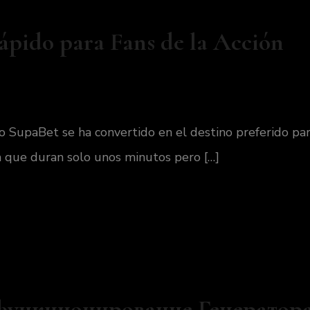
ápido para Fans de la Acción
 SupaBet se ha convertido en el destino preferido par
a que duran solo unos minutos pero […]
функционирование Генератор