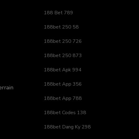
188 Bet 789
188bet 250 58
188bet 250 726
188bet 250 873
188bet Apk 994
188bet App 356
errain
188bet App 788
188bet Codes 138
188bet Dang Ky 298