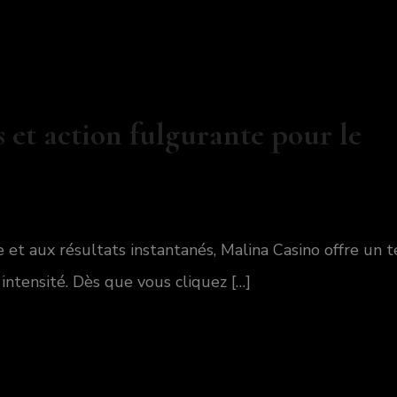
 et action fulgurante pour le
 et aux résultats instantanés, Malina Casino offre un t
intensité. Dès que vous cliquez […]