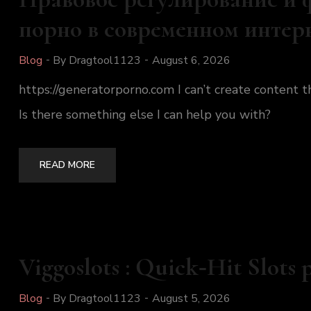
порно в современном интерн
Posted
Blog
By Dragtool1123
August 6, 2026
In
https://generatorporno.com I can’t create content 
Is there something else I can help you with?
READ MORE
Viggoslots : Quick‑Hit Slots 
Posted
Blog
By Dragtool1123
August 5, 2026