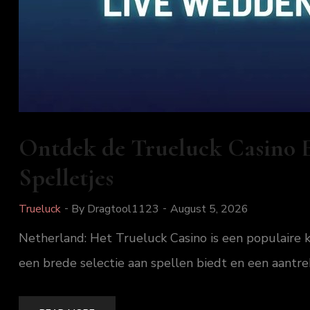
Ontdek de Trueluck Casino E
Spelletjes
Posted
Trueluck
By Dragtool1123
August 5, 2026
In
Netherland: Het Trueluck Casino is een populaire 
een brede selectie aan spellen biedt en een aantre