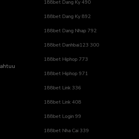
188bet Dang Ky 490
188bet Dang Ky 892
188bet Dang Nhap 792
188bet Danhbai123 300
188bet Hiphop 773
pahtuu
188bet Hiphop 971
188bet Link 336
188bet Link 408
188bet Login 99
188bet Nha Cai 339