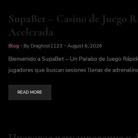
SupaBet – Casino de Juego R
Acelerada
Posted
Blog
By Dragtool1123
August 6, 2026
In
Bienvenido a SupaBet – Un Paraíso de Juego Rápido
jugadores que buscan sesiones llenas de adrenalin
READ MORE
Правовое регулирование и 