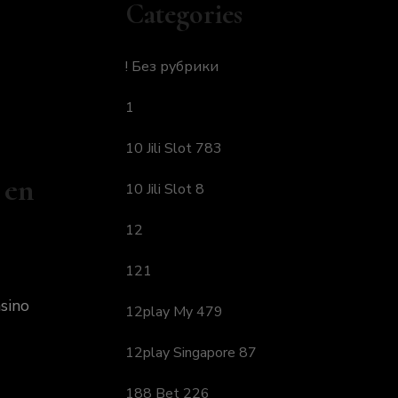
Categories
! Без рубрики
1
10 Jili Slot 783
 en
10 Jili Slot 8
12
121
sino
12play My 479
12play Singapore 87
188 Bet 226