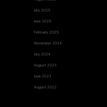
July 2025
June 2025
February 2025
November 2024
July 2024
August 2023
June 2023
August 2022